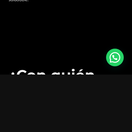
¿Con quién
trabajamos?
Trabajamos de la mano con
proveedores
certificados
,
productores locales
y
aliados
estratégicos
que comparten nuestra pasión por la
calidad, la frescura y el sabor auténtico.